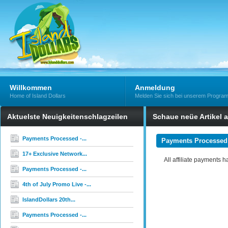
Willkommen
Anmeldung
Home of Island Dollars
Melden Sie sich bei unserem Progra
Aktuelste Neuigkeitenschlagzeilen
Schaue neüe Artikel 
Payments Processed -...
Payments Processed
17+ Exclusive Network...
All affiliate payments
Payments Processed -...
4th of July Promo Live -...
IslandDollars 20th...
Payments Processed -...